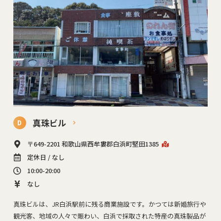
真珠ビル
D
〒649-2201 和歌山県西牟婁郡白浜町堅田1385
定休日 / なし
10:00-20:00
なし
真珠ビルは、JR白浜駅前に残る商業施設です。かつては新婚旅行や
観光客、地域の人々で賑わい、白浜で採取された特産の真珠製品が