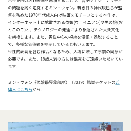
古今東西の名作映画を再演することで、言語やナショナリティ
の問題を鋭く追究するミン・ウォン。若き日の神代辰巳らが監
督を務めた1970年代成人向け映画をモチーフとする本作は、
インターネット上に拡散される偽娘(ウェイニアン)や男の娘(お
とこのこ)と、テクノロジーの発達により駆逐された大衆文化
を架橋します。また、男性中心の視線を侵犯・逸脱すること
で、多様な価値観を提示しているともいえます。
※性的表現を含む作品となるため、入場に際して事前の同意が
必要です。また、18歳未満の方には鑑賞をご遠慮いただいてい
ます。
ミン・ウォン《偽娘恥辱㊙部屋》（2019）鑑賞チケットの
ご
購入はこちら
から。