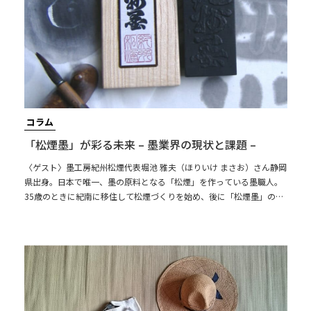
コラム
「松煙墨」が彩る未来 – 墨業界の現状と課題 –
〈ゲスト〉墨工房紀州松煙代表堀池 雅夫（ほりいけ まさお）さん静岡
県出身。日本で唯一、墨の原料となる「松煙」を作っている墨職人。
35歳のときに紀南に移住して松煙づくりを始め、後に「松煙墨」の製
造・販売を行う。現在は田辺市鮎川・大塔地域に工房を構え、たった1
人で墨と向き合う日々を送っている。また、墨絵画家として自分の作
品を制作しており、その墨絵をオンラインショップで販売中。現在、
自身の後継者がいないこともあり、紀州松煙だけではなく墨業界の衰
退を危惧している。墨工房紀州松煙墨工房