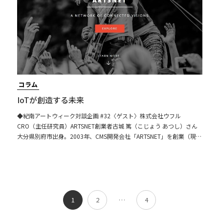
コラム
IoTが創造する未来
◆紀南アートウィーク対談企画 #32〈ゲスト〉株式会社ウフル
CRO（主任研究員）ARTSNET創業者古城 篤（こじょう あつし）さん
大分県別府市出身。2003年、CMS開発会社「ARTSNET」を創業（現在
はアーティスト支援団体として活動中）。2009年、IoT事業を幅広く
展開する株式会社ウフルに入社。2016年から5年間、CTO（最高技術
責任者）を務めた後、今年1月からは社内に新設されたCRO（主任研
究員）として、先端技術を用いた研究・事業開発に携わっている。
「先端技術が世
1
2
…
4