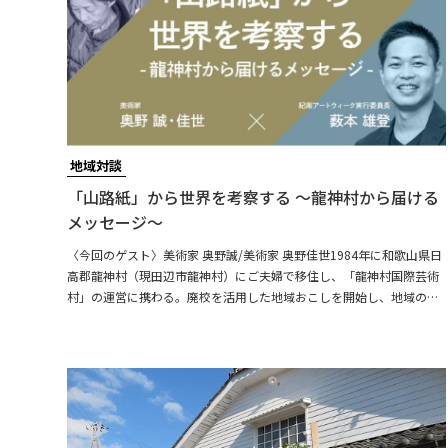
地域対談
「山路紙」から世界を考察する ～龍神村から届ける
メッセージ～
〈今回のゲスト〉美術家 奥野誠/美術家 奥野佳世1984年に和歌山県日
高郡龍神村（現田辺市龍神村）にご夫婦で移住し、「龍神村国際芸術
村」の運営に携わる。廃校を活用した地域おこしを開始し、地域の自
然、文化、歴史の聞き取り調査などをもとに、途絶えていた龍神村
「山路紙（さんじがみ）」を復活させる。紙の文化と森林についての
メッセージを伝えながら、紙漉き技法を用いた造形作品の制作による
表現を続けている。また、和歌山県環境学習アドバイザーとして、楮
（こうぞ）の原木採取から紙を漉くまでの行