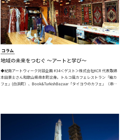
コラム
地域の未来をつむぐ ～アートと学び～
◆紀南アートウィーク対談企画 #34＜ゲスト＞株式会社KCR 代表取締
本田景士さん和歌山県串本町出身。トルコ風カフェレストラン「紬カ
フェ」(白浜町）、Book&TurkishBazaar「タイヨウのカフェ」（串本
町）を経営。 トルコ商品の卸小売業、土産物開発・販売業、トルコと
の商品輸出入、トルコ進出・輸出入支援、などを行う。和歌山トルコ
文化協会理事長として、トルコとの関係を未来に繋ぐ活動を続けてい
る。＜聞き手＞藪本 雄登紀南アートウィーク実行委員長＜参加者＞杉
眞里子