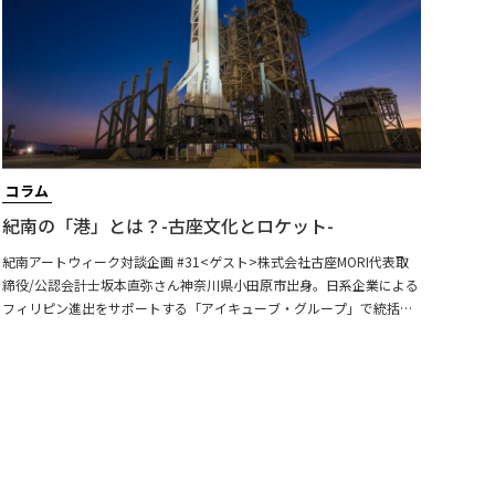
コラム
紀南の「港」とは？-古座文化とロケット-
紀南アートウィーク対談企画 #31<ゲスト>株式会社古座MORI代表取
締役/公認会計士坂本直弥さん神奈川県小田原市出身。日系企業による
フィリピン進出をサポートする「アイキューブ・グループ」で統括代
表を務めながら、2020年から拠点を串本町古座に移し、空き家を改修
してサテライトオフィス古座を開設。また、南紀串本観光協会ガイド
等として、ロケット事業にも深く関わっている。
https://www.icube.ph/＜聞き手＞藪本 雄登/ 紀南アートウィーク実行
委員長紀南の「港」