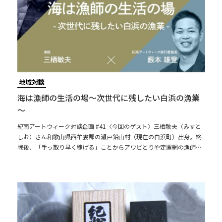
地域対談
海は漁師の生活の場～次世代に残したい白浜の漁業
～
紀南アートウィーク対談企画 #41〈今回のゲスト〉三栖敏夫（みすと
しお）さん和歌山県西牟婁郡の瀬戸鉛山村（現在の白浜町）出身。終
戦後、「手っ取り早く稼げる」ことからアワビとりや定置網の漁師と
して仕事を始める。40歳ごろから一本釣りを始め、経験豊富な船長と
して、白浜沖で釣り船を出したりもしていた。現在89歳。今でも現役
で海に出て漁をしている。白浜で残り少ない一本釣りをしている漁
師。〈聞き手〉藪本 雄登紀南アートウィーク実行委員長海は漁師の生
活の場～次世代に残したい白浜の漁業～目