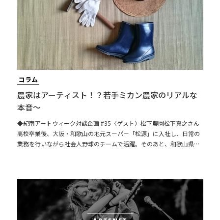
コラム
農家はアーティスト！？若手ミカン農家のリアルな
本音～
◆紀南アートウィーク対談企画 #35〈ゲスト〉松下農園松下真之さん
高校卒業後、大阪・和歌山の地元スーパー「松源」に入社し、日常の
業務を行いながら社会人野球のチームで活躍。そのあと、和歌山県田
辺市の上芳養にある実家、松下農園で家業を手伝っている。農園の経
営をされている父親と二人三脚で、みかんや梅の畑作業を勤しんでい
る若手農家。〈聞き手〉藪本 雄登紀南アートウィーク実行委員長〈参
加者〉杉 眞里子紀南アートウィーク副実行委員長農家はアーティス
ト！？若手ミカン農家のリアルな本音～目次