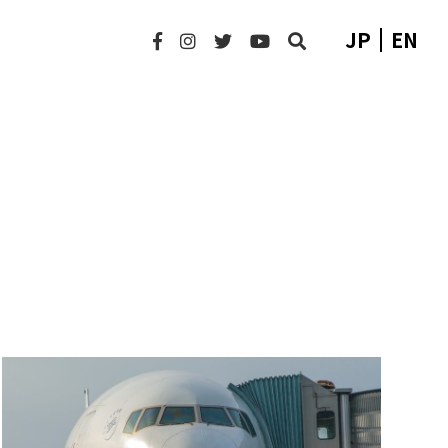
JP
EN