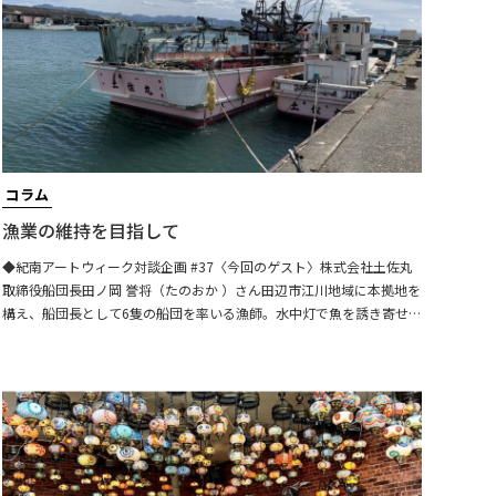
コラム
漁業の維持を目指して
◆紀南アートウィーク対談企画 #37〈今回のゲスト〉株式会社土佐丸
取締役船団長田ノ岡 誉将（たのおか ）さん田辺市江川地域に本拠地を
構え、船団長として6隻の船団を率いる漁師。水中灯で魚を誘き寄せて
網で取り囲む「巻き網漁業」に専従しており、主にアジ、サバ、イワ
シを水揚げしている。「見つけた魚は絶対に獲る」という強い意志を
持つ。担い手不足や漁獲量の減少に苦しむ漁業の現状に警鐘を鳴ら
し、漁業を未来に残していくために尽力している。株式会社土佐丸田
辺市役所企画部たなべ営業室室長熊野 雅