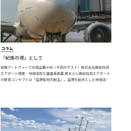
コラム
「紀南の港」として
紀南アートウィーク対談企画 #40〈今回のゲスト〉株式会社南紀白浜
エアポート誘客・地域活性化室室長森重 良太さん南紀白浜エアポート
の経営コンセプトは「空港型地方創生」。空港を起点とした地域活性
化まで行う空港会社として、地方創生の専門部署である誘客・地域活
性化室でエアライン誘致、地域連携、着地型旅行事業（紀伊トラベ
ル）を統括されています。紀南12市町村と広域連携する観光庁認定の
観光地域づくり法人「紀伊半島地域連携DMO」の事務局長・最高マー
ケティング責任者としても紀南全域での地