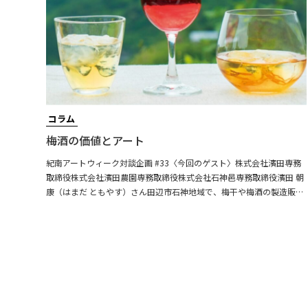
コラム
梅酒の価値とアート
紀南アートウィーク対談企画 #33〈今回のゲスト〉株式会社濱田専務
取締役株式会社濱田農園専務取締役株式会社石神邑専務取締役濱田 朝
康（はまだ ともやす）さん田辺市石神地域で、梅干や梅酒の製造販売
を行っている。主にアジア地域に梅酒を輸出しており、専ら目指して
いるのは「アジアの梅酒王」。世界に和歌山の梅酒の魅力を伝えよう
と奮闘しており、和歌山の果物を使った「和歌山リキュール」も開発
したいと考えている。https://ume-hamada.co.jp/〈聞き手〉藪本 雄
登紀南アート