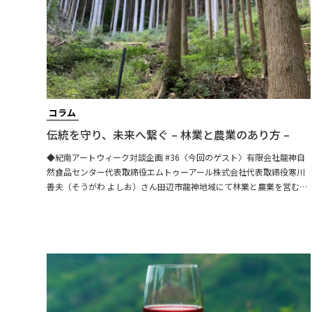
コラム
伝統を守り、未来へ繋ぐ – 林業と農業のあり方 –
◆紀南アートウィーク対談企画 #36〈今回のゲスト〉有限会社龍神自
然食品センター代表取締役エムトゥーアール株式会社代表取締役寒川
善夫（そうがわ よしお）さん田辺市龍神地域にて林業と農業を営む、
木こり兼農家。山林の管理から伐採した木々の製品化まで、自社で全
て実践している。目標は「今ある山林を未来に残すこと」であり、そ
の思いは家業を継いだ頃からずっと変わらない。また、梅やシソなど
を自家栽培し、梅干しや梅酒などの梅製品を製造している。「本物の
梅干しを作りたい」という信念があり、原