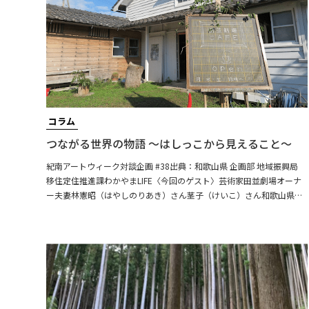
コラム
つながる世界の物語 ～はしっこから見えること～
紀南アートウィーク対談企画 #38出典：和歌山県 企画部 地域振興局
移住定住推進課わかやまLIFE〈今回のゲスト〉芸術家田並劇場オーナ
ー夫妻林憲昭（はやしのりあき）さん茎子（けいこ）さん和歌山県串
本町の田並で、崩壊寸前の廃墟だった建物を、自分たちで4年間かけて
再生し、2018年の夏に「田並劇場」として復活させたアーティストご
夫妻。お2人は東京を拠点に世界各地で芸術活動をされていたが、子ど
もが生まれたことをきっかけに「土の上で子育てがしたい」と移住を
決意。自然のなかに身を置く