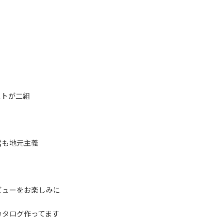
。
ストが二組
営も地元主義
ビューをお楽しみに
カタログ作ってます