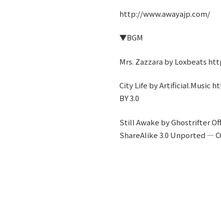
⁠⁠⁠⁠⁠http://www.awayajp.com/⁠⁠⁠⁠⁠
▼BGM
Mrs. Zazzara by Loxbeats ht
City Life by Artificial.Musi
BY 3.0
Still Awake by Ghostrifter O
ShareAlike 3.0 Unported — CC