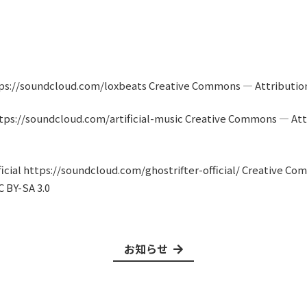
tps://soundcloud.com/loxbeats Creative Commons — Attribution
c https://soundcloud.com/artificial-music Creative Commons — At
fficial https://soundcloud.com/ghostrifter-official/ Creative C
 BY-SA 3.0
お知らせ