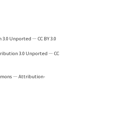
 3.0 Unported — CC BY 3.0
tribution 3.0 Unported — CC
ommons — Attribution-