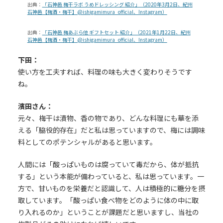
出典：
「石神邑 梅干ラボ うめドレッシング 紹介」（2020年3月2日、紀州
石神邑【梅酒・梅干】@ishigamimura_official、Instagram）
出典：
「石神邑 梅あぶら他 ギフトセット 紹介」（2021年1月22日、紀州
石神邑【梅酒・梅干】@ishigamimura_official、Instagram）
下田：
使い方を工夫すれば、料理の味も大きく変わりそうです
ね。
濱田さん：
元々、梅干は漬物、香の物であり、どんな料理にも華を添
える「脇役的存在」だと私は思っていますので、梅には調味
料としてのポテンシャルがあると思います。
人間には「酸っぱいものは腐っていて毒だから、体が抵抗
する」という本能が備わっていると、私は思っています。一
方で、甘いものを栄養だと認識して、人は積極的に糖分を摂
取しています。「酸っぱい食べ物をどのように体の中に取
り入れるのか」ということが課題だと思いますし、当社の