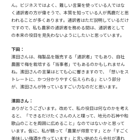
ん。ビジネスではよく、難しい言葉を使っている人ではな
く通訳者の方が偉そうで、本質を知っている人が馬鹿だと思
われることが多くあります。通訳者はただ説明しているだけ
ですので、私も農家の通訳者を務める間は、通訳者として
の本来の役目を見失わないようにしたいと思っています。
下田：
濱田さんは、梅製品を販売する「通訳者」でもあり、自社
農園で梅を栽培する「当事者」でもあるのかもしれません
ね。濱田さんの言葉はとても心に響きますので、「想いをス
トレートに、かつ分かりやすく伝えられる」という部分
が、濱田さんが持っているすごい力なのだと思います。
濱田さん：
ありがとうございます。改めて、私の役目は何なのかを考え
ると、「できるだけたくさんの人と喋って、地元の石神や和
歌山のことを周囲に広めること」なのではないかと思って
います。仮に、私が驕って「農業が得意です」とか「すごく
美味しい梅酒を作っています」と言い始めたら会社が潰れ