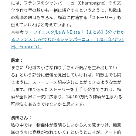
には、フランスのシャンパーニュ（Champagne）※の文
化や作り手の想いも一緒に紹介するというように、和歌山
の梅酒の味はもちろん、梅酒に付随する「ストーリー」も
伝えていければと考えています。
※参考
ラ・ワイニスタ/La WINEista「【まとめ】5分でわか
るフランス：5分でわかるシャンパーニュ」（2021年4月21
日、France.fr）
藪本：
まさに「地域の小さな作り手さんが商品を生み出してい
る」という部分に価値を見出していければ、和歌山でも同
じように、ストーリーを組み込むことができるような気が
します。作り込んだストーリーを上手く発信できれば、梅
酒が全世界に一気に広まり、1本100万円の梅酒が生まれる
可能性もあるのではないかと思います。
濱田さん：
私の中では「物自体が素晴らしいから人を惹きつけ、無意
識のうちに商品が売れていく」というところが、アート的