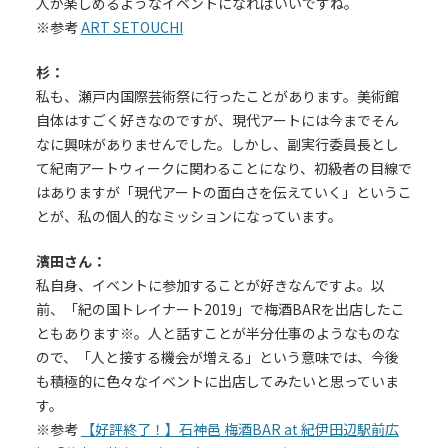
人が楽しめるようなイベントになればいいですね。
※参考
ART SETOUCHI
杉：
私も、瀬戸内国際芸術祭に行ったことがあります。美術館
自体はすごく好きなのですが、現代アートには今までそん
なに興味がありませんでした。しかし、副実行委員長とし
て紀南アートウィークに関わることになり、初級者の目線で
はありますが「現代アートの面白さを伝えていく」というこ
とが、私の個人的なミッションになっています。
濱田さん：
私自身、イベントに参加することが好きなんですよ。以
前、「紀の国トレイナート2019」で梅酒BARを出店したこ
ともあります※。人と話すことが半分仕事のようなものな
ので、「人と接する機会が増える」という意味では、今後
も積極的に色々なイベントに出店してみたいと思っていま
す。
※参考
【好評終了！】石神邑 梅酒BAR at 紀伊田辺駅前広