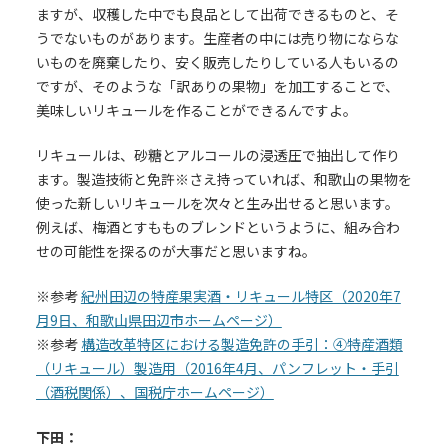
ますが、収穫した中でも良品として出荷できるものと、そ
うでないものがあります。生産者の中には売り物にならな
いものを廃棄したり、安く販売したりしている人もいるの
ですが、そのような「訳ありの果物」を加工することで、
美味しいリキュールを作ることができるんですよ。
リキュールは、砂糖とアルコールの浸透圧で抽出して作り
ます。製造技術と免許※さえ持っていれば、和歌山の果物を
使った新しいリキュールを次々と生み出せると思います。
例えば、梅酒とすもものブレンドというように、組み合わ
せの可能性を探るのが大事だと思いますね。
※参考
紀州田辺の特産果実酒・リキュール特区（2020年7
月9日、和歌山県田辺市ホームページ）
※参考
構造改革特区における製造免許の手引：④特産酒類
（リキュール）製造用（2016年4月、パンフレット・手引
（酒税関係）、国税庁ホームページ）
下田：