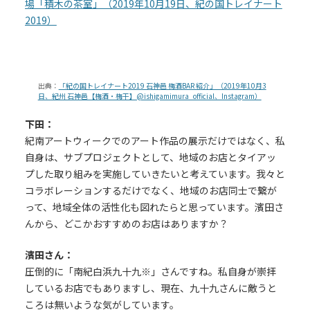
場「積木の茶室」（2019年10月19日、紀の国トレイナート
2019）
出典：
「紀の国トレイナート2019 石神邑 梅酒BAR 紹介」（2019年10月3
日、紀州 石神邑【梅酒・梅干】@ishigamimura_official、Instagram）
下田：
紀南アートウィークでのアート作品の展示だけではなく、私
自身は、サブプロジェクトとして、地域のお店とタイアッ
プした取り組みを実施していきたいと考えています。我々と
コラボレーションするだけでなく、地域のお店同士で繋が
って、地域全体の活性化も図れたらと思っています。濱田さ
んから、どこかおすすめのお店はありますか？
濱田さん：
圧倒的に「南紀白浜九十九※」さんですね。私自身が崇拝
しているお店でもありますし、現在、九十九さんに敵うと
ころは無いような気がしています。