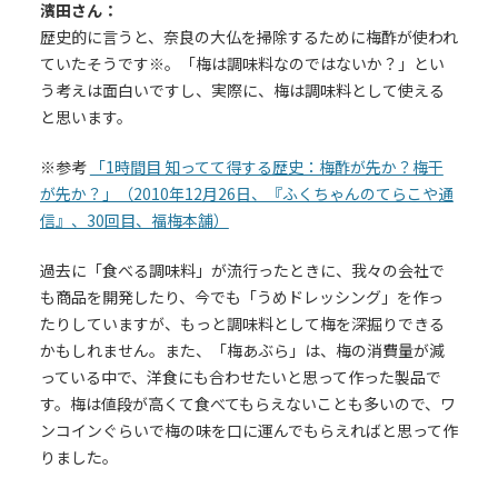
濱田さん：
歴史的に言うと、奈良の大仏を掃除するために梅酢が使われ
ていたそうです※。「梅は調味料なのではないか？」とい
う考えは面白いですし、実際に、梅は調味料として使える
と思います。
※参考
「1時間目 知ってて得する歴史：梅酢が先か？梅干
が先か？」（2010年12月26日、『ふくちゃんのてらこや通
信』、30回目、福梅本舗）
過去に「食べる調味料」が流行ったときに、我々の会社で
も商品を開発したり、今でも「うめドレッシング」を作っ
たりしていますが、もっと調味料として梅を深掘りできる
かもしれません。また、「梅あぶら」は、梅の消費量が減
っている中で、洋食にも合わせたいと思って作った製品で
す。梅は値段が高くて食べてもらえないことも多いので、ワ
ンコインぐらいで梅の味を口に運んでもらえればと思って作
りました。