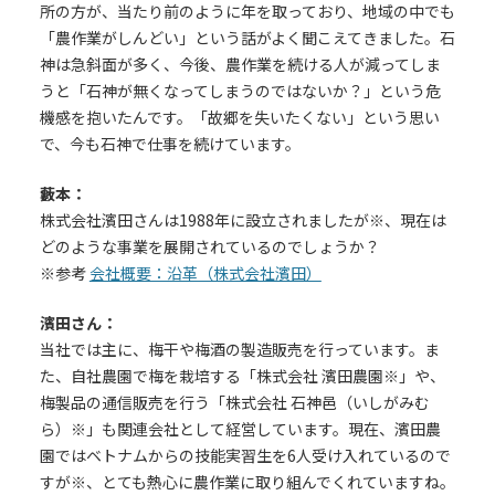
所の方が、当たり前のように年を取っており、地域の中でも
「農作業がしんどい」という話がよく聞こえてきました。石
神は急斜面が多く、今後、農作業を続ける人が減ってしま
うと「石神が無くなってしまうのではないか？」という危
機感を抱いたんです。「故郷を失いたくない」という思い
で、今も石神で仕事を続けています。
藪本：
株式会社濱田さんは1988年に設立されましたが※、現在は
どのような事業を展開されているのでしょうか？
※参考
会社概要：沿革（株式会社濱田）
濱田さん：
当社では主に、梅干や梅酒の製造販売を行っています。ま
た、自社農園で梅を栽培する「株式会社 濱田農園※」や、
梅製品の通信販売を行う「株式会社 石神邑（いしがみむ
ら）※」も関連会社として経営しています。現在、濱田農
園ではベトナムからの技能実習生を6人受け入れているので
すが※、とても熱心に農作業に取り組んでくれていますね。