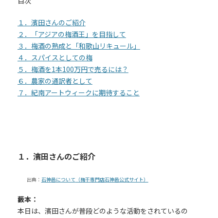
目次
１．濱田さんのご紹介
２．「アジアの梅酒王」を目指して
３．梅酒の熟成と「和歌山リキュール」
４．スパイスとしての梅
５．梅酒を1本100万円で売るには？
６．農家の通訳者として
７．紀南アートウィークに期待すること
１．濱田さんのご紹介
出典：
石神邑
について
（梅干専門店石神邑公式サイト）
藪本：
本日は、濱田さんが普段どのような活動をされているの