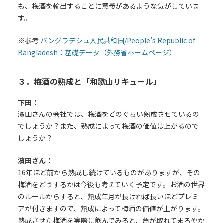
も、梅酒を輸出することに意義があるような気がしていま
す。
※参考
バングラデシュ人民共和国/People’s Republic of
Bangladesh：基礎データ（外務省ホームページ）
３．梅酒の熟成と「和歌山リキュール」
下田：
濱田さんの会社では、梅酒をどのぐらい熟成させているの
でしょうか？また、熟成によって梅酒の価値は上がるので
しょうか？
濱田さん：
16年ほど前から熟成し続けているものがありますが、その
梅酒をどうするかは今後も考えていく予定です。お酒の世界
のルールからすると、熟成年月が長ければ長いほどプレミ
アが付きますので、熟成によって梅酒の価値が上がります。
熟成させた梅酒を実際に飲んでみると、角が取れてまろやか