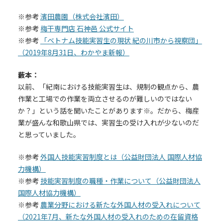
※参考
濱田農園（株式会社濱田）
※参考
梅干専門店 石神邑 公式サイト
※参考
「ベトナム技能実習生の現状 紀の川市から視察団」
（2019年8月31日、わかやま新報）
藪本：
以前、「紀南における技能実習生は、規制の観点から、農
作業と工場での作業を両立させるのが難しいのではない
か？」という話を聞いたことがあります※。だから、梅産
業が盛んな和歌山県では、実習生の受け入れが少ないのだ
と思っていました。
※参考
外国人技能実習制度とは（公益財団法人 国際人材協
力機構）
※参考
技能実習制度の職種・作業について（公益財団法人
国際人材協力機構）
※参考
農業分野における新たな外国人材の受入れについて
（2021年7月、新たな外国人材の受入れのための在留資格