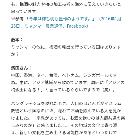
も、梅酒の魅力や梅の加工技術を海外に伝えていきたいと
思っています。
※参考
「今年は梅も桃も豊作のようです。」（2016年1月
26日、ミャンマー農業通信、Facebook）
藪本：
ミャンマーの他に、梅酒の輸出を行っている国はあります
か？
濱田さん：
中国、香港、タイ、台湾、ベトナム、シンガポールです
ね。主に、アジア地域から攻めています。周囲に「アジアの
梅酒王になる！」と言っているぐらいですので（笑）。
バングラデシュを訪れたとき、人口のほとんどがイスラム
教徒という国なのに※、隠れてお酒を飲んでいる人を見か
けました。「宗教があっても、お酒を飲むのは人類共通の楽
しみなのか」と感じましたし、その地域の文化に寄り添
え、新しい文化を生み出せる可能性があるというだけで