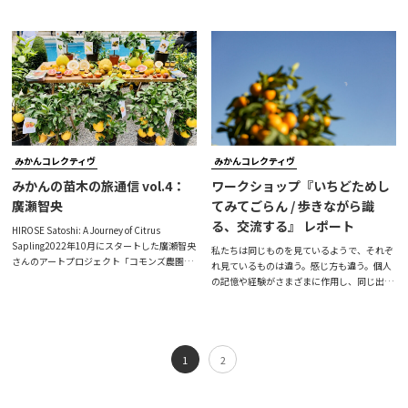
「コモンズ農園」の一環として、今年もみか
橘の食べ比べ会」を行いました。ぜひご覧く
んの苗木の譲渡会を行いました。この「みか
ださい。日時：3月9日（土）18:00〜20:30
んの苗木の旅」と名付けられた苗木の譲渡会
場所：ipe wakayama（〒646-0051 和歌山
は、「コモンズ農園」の候補地（耕作放棄地
県田辺市稲成町532）ゲスト：柑橘農家：原
or 遊休農地）が見つかるまでの間、里親のみ
拓生さん、廣瀬智央さん彩りみかん
なさんにみかんの苗木を預けて育てていただ
https://kinan-art.jp/info/15715/当日の様
きます。園地が見つかりましたら、その苗木
子
を植樹します。自由に皆さんが出入りできる
「公園のような農園」を実現できれ
みかんコレクティヴ
みかんコレクティヴ
みかんの苗木の旅通信 vol.4：
ワークショップ『いちどためし
廣瀬智央
てみてごらん / 歩きながら識
る、交流する』 レポート
HIROSE Satoshi: A Journey of Citrus
Sapling2022年10月にスタートした廣瀬智央
私たちは同じものを見ているようで、それぞ
さんのアートプロジェクト「コモンズ農園」
れ見ているものは違う。感じ方も違う。個人
の一環で始まった「みかんの苗木の旅」。こ
の記憶や経験がさまざまに作用し、同じ出来
の「苗木の旅」と名付けられたアートプロジ
事を別のものとして捉えていることがある。
ェクトは、「コモンズ農園」の候補地（耕作
ふと人々が分かり合えない孤独を抱えている
放棄地 or 遊休農地）が見つかるまでの間、
ような気持ちにもなるが、そんなことはなく
里親のみなさんに苗木を預けて育てていただ
て、だからこそ世界は人の数だけ豊かである
き、園地が見つかりましたら、その苗木を植
とも言える。のっけからまどろっこしいこと
1
2
樹する予定です。こちらのニュースレター
を書いて恐縮だが、これは紀南アートウィー
は、廣瀬さんから過去にご参加いただ
ク2023で行われた廣瀬智央のワークショッ
プを記録映像で振り返ったときに頭によぎっ