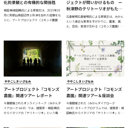
化的景観との有機的な関係性
ジェクトが問いかけるもの ー
秋津野のテリトーリオがもたら
植田 暁植田曉氏による寄稿文は、2025年10
す拡張されたアルテ・ポーヴェ
月に和歌山県田辺市上秋津を訪れた経験をも
石倉敏明石倉敏明氏による寄稿文は、みかん
とに、アートプロジェクト〈コモンズ農園〉
ラの可能性ー
という身近な果実を手がかりに、農業、風
を、土地の歴史、農業、集落、風景、人びと
土、芸術、思想が交わる〈コモンズ農園〉の
の暮らしや記憶が重なり合う「テリトーリ
可能性を多角的に読み解く論考です。石倉氏
オ」の視点から読み解いた論考です。植田氏
はまず、一つのみかんが、土、水、光、植
はまず、イタリアの「テリトーリオ」という
物、動物、人の労働、長い時間、地域経済、
概念を、都市や集落、田園、森林などが互い
そして世代を超えた継承によって育まれてい
に切り離されることなく、人びとの暮らしを
ることに注目します。果樹栽培は、短期間で
通して有機的に結びついた地域の総体として
成果を求める現代社会の価値観とは異なり、
紹介します。そして、この視点をコモンズ農
遠い未来を見据えながら土地や環境を次の世
園がある上秋津の文化的景観に重ね合わ
代へ引き継ぐ営みです。そこには、未来の人
びとに対する「良い祖先」としての責任を考
える
ややこしき いざなみ
ややこしき いざなみ
アートプロジェクト『コモンズ
アートプロジェクト『コモンズ
農園』関連ツアー レポート
農園』関連ツアー＆座談会
今春開催されたオンライントーク〈みかんダ
今春開催された〈みかんダイアローグ
イアローグ vol.8〉では、建築家・植田 曉氏
vol.8〉のトークプログラムでは、建築家・植
からイタリアの「テリトーリオ」という概念
田暁氏からイタリアの「テリトーリオ」とい
と、イタリアと北海道におけるその実例をご
う概念と、そのイタリアにおける実例を紹介
紹介いただきました。アートプロジェクト
いただきました。今回のイベントでは、この
『コモンズ農園』が目指すものを深く掘り下
テリトーリオをコモンズ農園の理念と重ね合