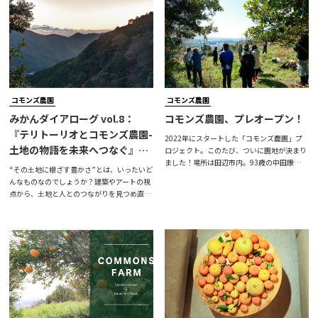
げていくための、ひとつの切り口として学ん
わせ、田辺という地域を軸にツアーと座談会
だ「テリトーリオ」をより身近なものとして
を通して、その在り方やプロセスを分かち合
感じられるよう、コモンズ農園がある田辺市
います。ーーーーーーーーーーーーーーーー
の上秋津と重ね合わせ、地域のことを深く知
ーーーー【関連ツアー】地域を識る — ツア
るためのツアーと座談会を10月18日に開催
ー『田辺のテリトーリオを巡る』日時：
いたしました。まず、前半の「地域
2025年10月18日（土）13:00–
コモンズ農園
コモンズ農園
みかんダイアローグ vol.8：
コモンズ農園、プレオープン！
『テリトーリオとコモンズ農園-
2022年にスタートした「コモンズ農園」プ
土地の物語を未来へつなぐ』植
ロジェクト。このたび、ついに園地が決まり
ました！場所は田辺市内。93歳の中田康子さ
田曉×廣瀬智央 テキスト＆動画
“その土地に根ざす豊かさ”とは、いったいど
んが「使っていいよ」と快く貸してくださり
アーカイブ
んなものなのでしょうか？建築やアートの視
新たな一歩を踏み出すことができました。先
点から、土地と人とのつながりを見つめ直
日、アーティストの廣瀬智央さんや苗木の里
し、地域に眠る新たな豊かさの可能性を探る
親さんたち、小豆島からtermitesスタジオの
トークイベントを開催いたしました。ゲスト
牧山さん、いろは農場の土山さんが来てくだ
は、文化的景観や景観まちづくりの専門家で
さり、３月９日（日）に記念にカラタチの種
ある植田曉さん（北海学園大学 客員研究員）
植えを行いました。午後からは地元の農家さ
と、イタリアを拠点に活躍するアーティス
んも駆けつけてくださり、一緒に園地の整備
ト・廣瀬智央さん。お二人には、「テリトー
を進めました！集まった皆さん
リオ（territorio）＝土地との関わりから生ま
れる文化や意味」という概念を軸に、さまざ
まな地域での実践や考えについ