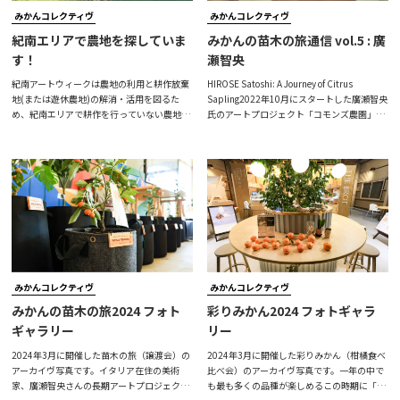
みかんコレクティヴ
みかんコレクティヴ
紀南エリアで農地を探していま
みかんの苗木の旅通信 vol.5 : 廣
す！
瀬智央
紀南アートウィークは農地の利用と耕作放棄
HIROSE Satoshi: A Journey of Citrus
地(または遊休農地)の解消・活用を図るた
Sapling2022年10月にスタートした廣瀬智央
め、紀南エリアで耕作を行っていない農地の
氏のアートプロジェクト「コモンズ農園」の
募集を行います。お借りした農地は、廣瀬智
一環として発信している「みかんの苗木の
央のアートプロジェクト「コモンズ農園」の
旅」通信。こちらは、過去にご参加いただい
農拠点として柑橘類を主とした農作物の耕作
た約30組の苗木の里親ボランティアの皆さま
を行います。収穫されたみかんや、その栽培
に向けて、廣瀬さんが不定期でお送りしてい
プロセスをアートの視点から捉えなおし、
るニュースレターです。HPでもシェアさせて
様々な体験や交流を通して創造的な価値に触
いただきますので、ぜひご一読ください！
れることのできる「公園のような農園」を目
(Main Photo: Manabu Shimoda) みかんの苗
指して、農家さんだけではなく一般の方にも
木の旅通
親しんでもらえる場所になればと考えており
ま
みかんコレクティヴ
みかんコレクティヴ
みかんの苗木の旅2024 フォト
彩りみかん2024 フォトギャラ
ギャラリー
リー
2024年3月に開催した苗木の旅（譲渡会）の
2024年3月に開催した彩りみかん（柑橘食べ
アーカイヴ写真です。イタリア在住の美術
比べ会）のアーカイヴ写真です。一年の中で
家、廣瀬智央さんの長期アートプロジェクト
も最も多くの品種が楽しめるこの時期に「柑