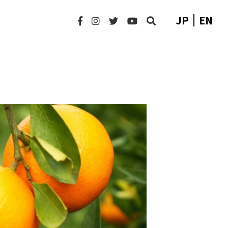
JP
EN