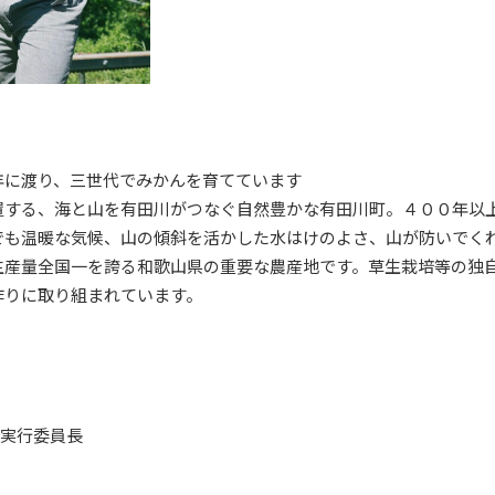
年に渡り、三世代でみかんを育てています
置する、海と山を有田川がつなぐ自然豊かな有田川町。４００年以
でも温暖な気候、山の傾斜を活かした水はけのよさ、山が防いでく
生産量全国一を誇る和歌山県の重要な農産地です。草生栽培等の独
作りに取り組まれています。
ク実行委員長