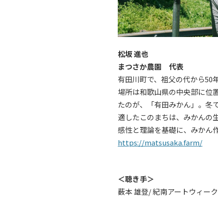
松坂 進也
まつさか農園 代表
有田川町で、祖父の代から50
場所は和歌山県の中央部に位
たのが、「有田みかん」。冬
適したこのまちは、みかんの
感性と理論を基礎に、みかん
https://matsusaka.farm/
＜聴き手＞
薮本 雄登/ 紀南アートウィー